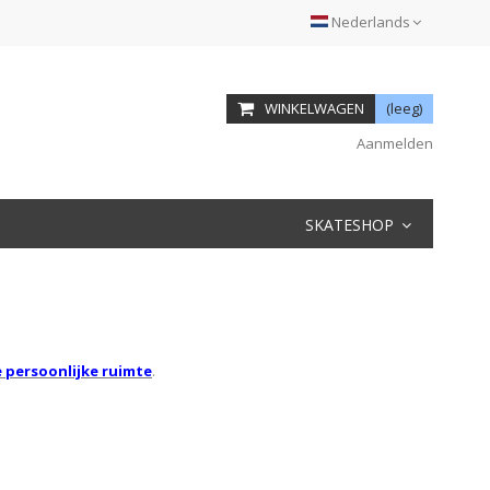
Nederlands
WINKELWAGEN
(leeg)
Aanmelden
SKATESHOP
e persoonlijke ruimte
.