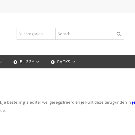
BUGGY
PACKS
d. Je bestelling is echter wel geregistreerd en je kunt deze terugvinden in
j
ie.