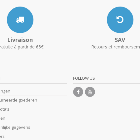
Livraison
SAV
ratuite à partir de 65€
Retours et remboursem
T
FOLLOW US
lingen
ourneerde goederen
nota's
sen
onlijke gegevens
ers