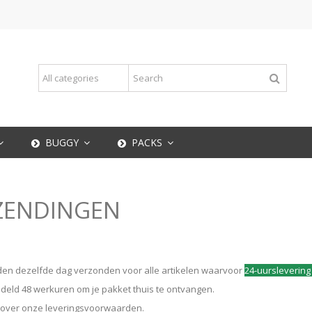
BUGGY
PACKS
ZENDINGEN
orden dezelfde dag verzonden voor alle artikelen waarvoor
24-uurslevering 
ddeld 48 werkuren om je pakket thuis te ontvangen.
r over
onze leveringsvoorwaarden.