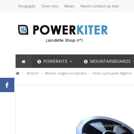
Koopgids
Over ons
News
Neem contact op met
POWERKITE
MOUNTAINBOARDS
BUGGY
Wielen, velgen en banden
Peter Lynn Jante Bigfoot