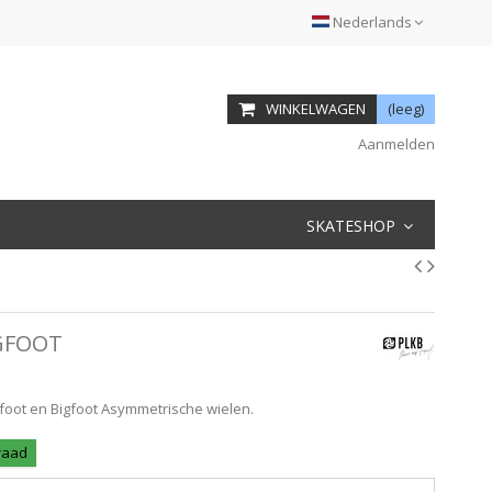
Nederlands
WINKELWAGEN
(leeg)
Aanmelden
SKATESHOP
IGFOOT
gfoot en Bigfoot Asymmetrische wielen.
rraad