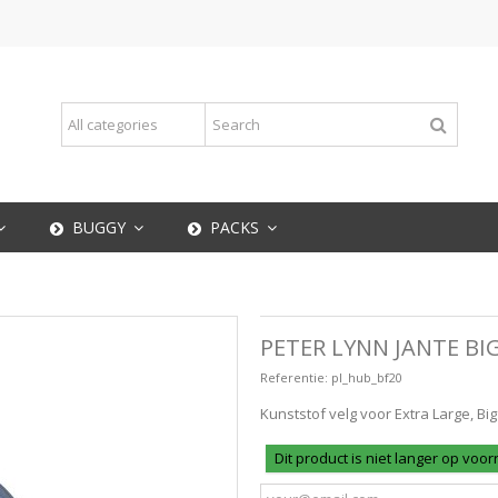
BUGGY
PACKS
PETER LYNN JANTE B
Referentie:
pl_hub_bf20
Kunststof velg voor Extra Large, Bi
Dit product is niet langer op voo