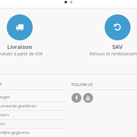
Livraison
SAV
ratuite à partir de 65€
Retours et remboursem
T
FOLLOW US
lingen
ourneerde goederen
nota's
sen
onlijke gegevens