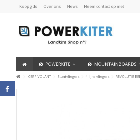
Koopgids
Over ons
News
Neem contact op met
POWERKITE
MOUNTAINBOARDS
CERF-VOLANT
Stuntvliegers
4-lijns vliegers
REVOLUTIE REF