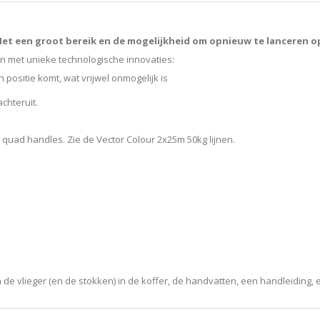
et een groot bereik en de mogelijkheid om opnieuw te lanceren op
n met unieke technologische innovaties:
n positie komt, wat vrijwel onmogelijk is
achteruit.
d quad handles
. Zie de Vector Colour 2x25m 50kg lijnen.
 de vlieger (en de stokken) in de koffer, de handvatten, een handleiding,