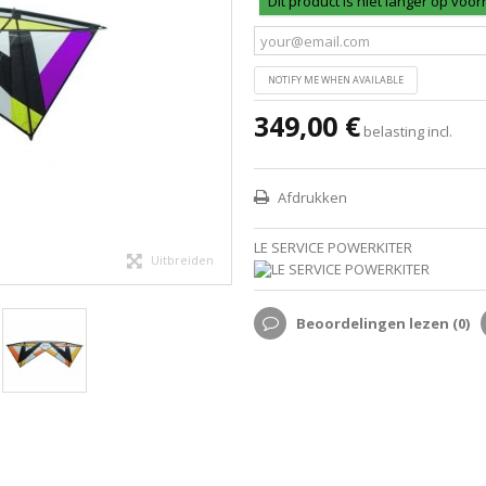
Dit product is niet langer op voo
NOTIFY ME WHEN AVAILABLE
349,00 €
belasting incl.
Afdrukken
LE SERVICE POWERKITER
Uitbreiden
Beoordelingen lezen (
0
)