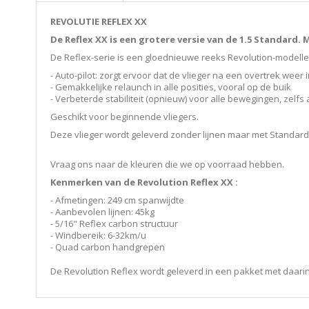
REVOLUTIE REFLEX XX
De Reflex XX is een grotere versie van de 1.5 Standard
.
M
De Reflex-serie is een gloednieuwe reeks Revolution-modelle
- Auto-pilot: zorgt ervoor dat de vlieger na een overtrek weer i
- Gemakkelijke relaunch in alle posities, vooral op de buik
- Verbeterde stabiliteit (opnieuw) voor alle bewegingen, zelfs 
Geschikt voor beginnende vliegers.
Deze vlieger wordt
geleverd zonder lijnen maar met Standar
Vraag ons naar de kleuren die we op voorraad hebben.
Kenmerken van de Revolution Reflex XX :
-
Afmetingen: 249 cm spanwijdte
-
Aanbevolen lijnen: 45kg
-
5/16" Reflex carbon structuur
-
Windbereik: 6-32km/u
- Quad carbon handgrepen
De Revolution Reflex wordt geleverd in een pakket met daarin