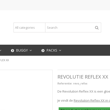
BUGGY
PACKS
LEX XX
REVOLUTIE REFLEX XX
Referentie:
revo_refxx
De Revolution Reflex XX is een gloe
Je vindt de
Revolution Reflex XX in