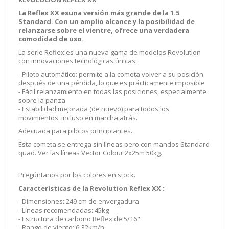
La Reflex XX es
una versión más grande de la 1.5
Standard
.
Con un amplio alcance y la posibilidad de
relanzarse sobre el vientre, ofrece una verdadera
comodidad de uso
.
La serie Reflex es una nueva gama de modelos Revolution
con innovaciones tecnológicas únicas:
- Piloto automático: permite a la cometa volver a su posición
después de una pérdida, lo que es prácticamente imposible
- Fácil relanzamiento en todas las posiciones, especialmente
sobre la panza
- Estabilidad mejorada (de nuevo) para todos los
movimientos, incluso en marcha atrás.
Adecuada para pilotos principiantes.
Esta cometa se
entrega sin líneas pero con mandos Standard
quad
. Ver las líneas Vector Colour 2x25m 50kg.
Pregúntanos por los colores en stock.
Características de la Revolution Reflex XX :
-
Dimensiones: 249 cm de envergadura
- Líneas recomendadas: 45kg
- Estructura de carbono Reflex de 5/16"
- Rango de viento: 6-32km/h