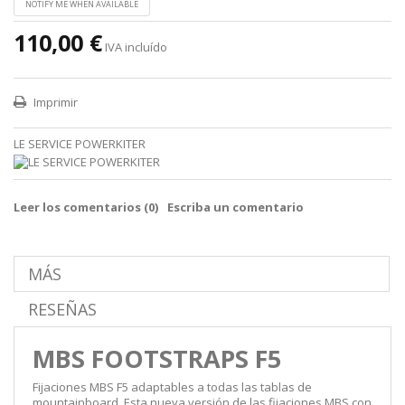
NOTIFY ME WHEN AVAILABLE
110,00 €
IVA incluído
Imprimir
LE SERVICE POWERKITER
Leer los comentarios (
0
)
Escriba un comentario
MÁS
RESEÑAS
MBS FOOTSTRAPS F5
Fijaciones MBS F5 adaptables a todas las tablas de
mountainboard. Esta nueva versión de las fijaciones MBS con