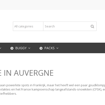
BUGGY
PACKS
E IN AUVERGNE
 aan powerkite spots in Frankrijk, maar het heeft wel een paar goudklompj
 vlaktes en het Franse kampioenschap langeafstands-snowkiten (CFSK), en
liefhebbers.