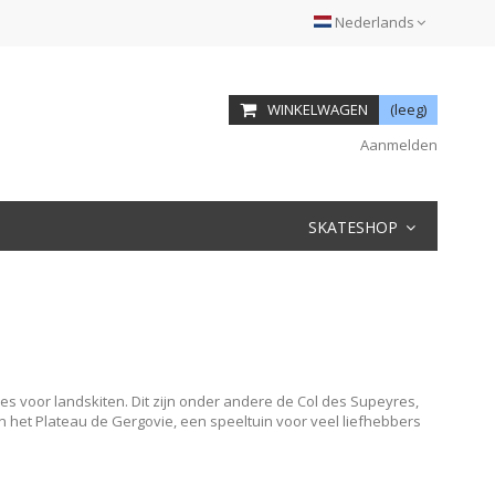
Nederlands
WINKELWAGEN
(leeg)
Aanmelden
SKATESHOP
es voor landskiten. Dit zijn onder andere de Col des Supeyres,
 het Plateau de Gergovie, een speeltuin voor veel liefhebbers