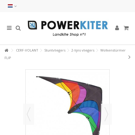
CERF-VOLANT
Stuntvliegers
2-lijns vliegers
Wolkenstürmer
FLIP