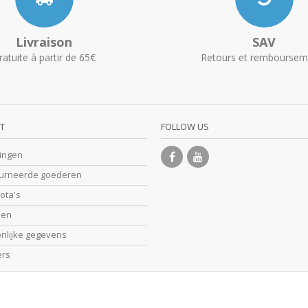
Livraison
SAV
ratuite à partir de 65€
Retours et remboursem
T
FOLLOW US
lingen
ourneerde goederen
nota's
sen
onlijke gegevens
ers