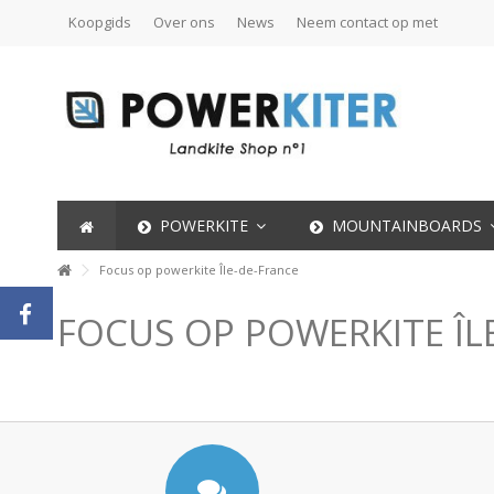
Koopgids
Over ons
News
Neem contact op met
POWERKITE
MOUNTAINBOARDS
Focus op powerkite Île-de-France
FOCUS OP POWERKITE ÎL