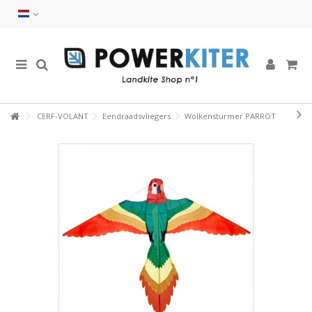
CERF-VOLANT
Eendraadsvliegers
Wolkenstürmer PARROT